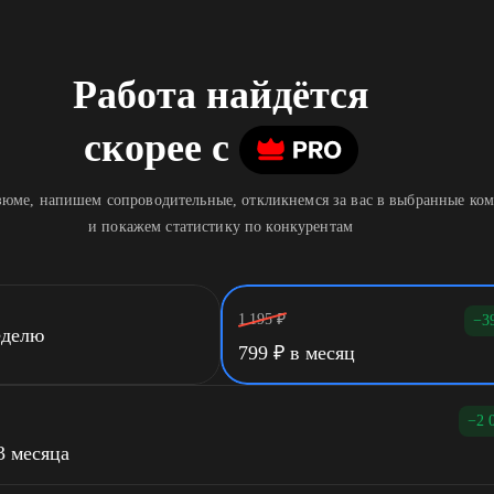
Работа найдётся
скорее
c
юме, напишем сопроводительные, откликнемся за вас в выбранные ко
и покажем статистику по конкурентам
1 195
₽
−3
еделю
799
₽
в месяц
−2 
3 месяца