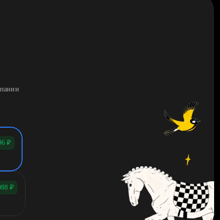
мпании
96
₽
088
₽