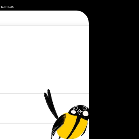
ткликах