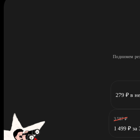
Поднимем рез
279
₽
в н
3 587
₽
1 499
₽
за 