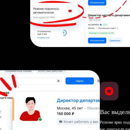
Вас выделя
Резюме ярко под
вас пригласят р