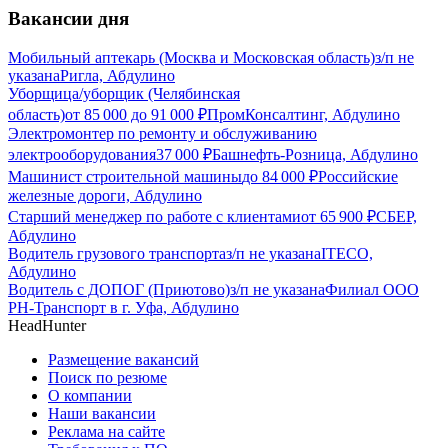
Вакансии дня
Мобильный аптекарь (Москва и Московская область)
з/п не
указана
Ригла, Абдулино
Уборщица/уборщик (Челябинская
область)
от
85 000
до
91 000
₽
ПромКонсалтинг, Абдулино
Электромонтер по ремонту и обслуживанию
электрооборудования
37 000
₽
Башнефть-Розница, Абдулино
Машинист строительной машины
до
84 000
₽
Российские
железные дороги, Абдулино
Старший менеджер по работе с клиентами
от
65 900
₽
СБЕР,
Абдулино
Водитель грузового транспорта
з/п не указана
ITECO,
Абдулино
Водитель с ДОПОГ (Приютово)
з/п не указана
Филиал ООО
РН-Транспорт в г. Уфа, Абдулино
HeadHunter
Размещение вакансий
Поиск по резюме
О компании
Наши вакансии
Реклама на сайте