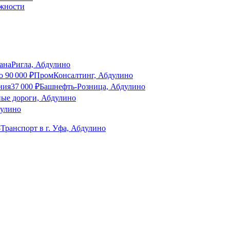
лжности
зана
Ригла, Абдулино
о
90 000
₽
ПромКонсалтинг, Абдулино
ния
37 000
₽
Башнефть-Розница, Абдулино
ные дороги, Абдулино
дулино
ранспорт в г. Уфа, Абдулино