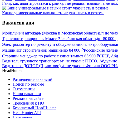
Гайд: как адаптироваться к рынку, где решают навыки, а не до
Какие универсальные навыки стоит указывать в резюме
Вакансии дня
Мобильный аптекарь (Москва и Московская область)
з/п не ука
Транспортировщик в г. Миасс (Челябинская область)
от
80 000
д
Электромонтер по ремонту и обслуживанию электрооборудова
Машинист строительной машины
до
84 000
₽
Российские желез
Старший менеджер по работе с клиентами
от
65 900
₽
СБЕР, Аб
Водитель грузового транспорта
з/п не указана
ITECO, Абдулино
Водитель с ДОПОГ (Приютово)
з/п не указана
Филиал ООО РН-Т
HeadHunter
Размещение вакансий
Поиск по резюме
О компании
Наши вакансии
Реклама на сайте
Требования к ПО
Безопасный HeadHunter
HeadHunter API
Партнерам