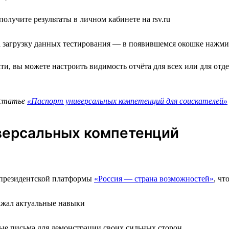
олучите результаты в личном кабинете на rsv.ru
на загрузку данных тестирования — в появившемся окошке нажм
и, вы можете настроить видимость отчёта для всех или для отд
 статье
«Паспорт универсальных компетенций для соискателей»
иверсальных компетенций
х президентской платформы
«Россия — страна возможностей»
, ч
ажал актуальные навыки
ые письма для демонстрации своих сильных сторон