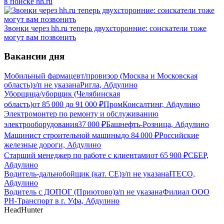
в поиске hh.ru
Звонки через hh.ru теперь двухсторонние: соискатели тоже
могут вам позвонить
Вакансии дня
Мобильный фармацевт/провизор (Москва и Московская
область)
з/п не указана
Ригла, Абдулино
Уборщица/уборщик (Челябинская
область)
от
85 000
до
91 000
₽
ПромКонсалтинг, Абдулино
Электромонтер по ремонту и обслуживанию
электрооборудования
37 000
₽
Башнефть-Розница, Абдулино
Машинист строительной машины
до
84 000
₽
Российские
железные дороги, Абдулино
Старший менеджер по работе с клиентами
от
65 900
₽
СБЕР,
Абдулино
Водитель-дальнобойщик (кат. CE)
з/п не указана
ITECO,
Абдулино
Водитель с ДОПОГ (Приютово)
з/п не указана
Филиал ООО
РН-Транспорт в г. Уфа, Абдулино
HeadHunter