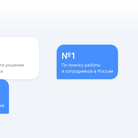
№1
йти решение
По поиску работы
са
и сотрудников в России
ий