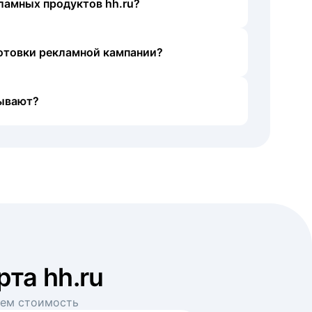
ламных продуктов hh.ru?
готовки рекламной кампании?
ывают?
рта hh.ru
аем стоимость