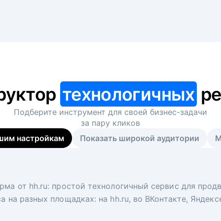
руктор
технологичных
ре
Подберите инструмент для своей
бизнес-задачи
за пару кликов
шим настройкам
Показать широкой аудитории
М
я
 рекрутер
рма от hh.ru: простой технологичный сервис для прод
 для вакансий на главной странице hh.ru. Увеличивает
под ключ. Решите, сколько кандидатов и когда вам нуж
а на разных площадках: на hh.ru, во ВКонтакте, Яндек
ологи, рекрутеры и проектные менеджеры hh.ru с цел
тов