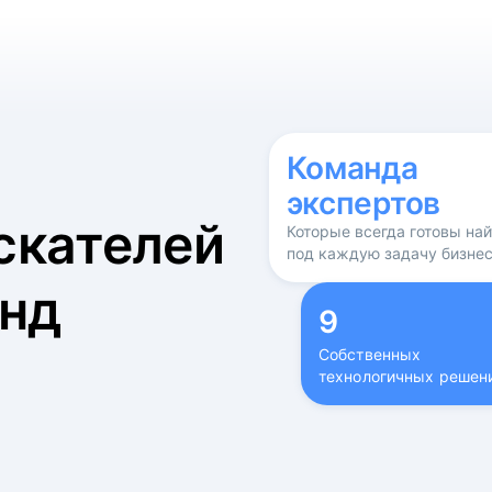
б
Команда
экспертов
скателей
Которые всегда готовы на
под каждую задачу бизне
нд
9
Собственных
технологичных решен