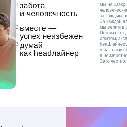
забота
мы не «зак
человечески
и человечность
за каждым р
За каждой в
вместе —
мы верим в с
Ценим всех, 
успех неизбежен
опытом, эксп
думай
headлайнеру
и нас самих 
как headлайнер
в неизвестн
Зато честно