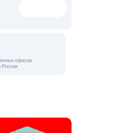
1522 тыс
вакансий
18 млн
енных офисов
й России
пользователей в день