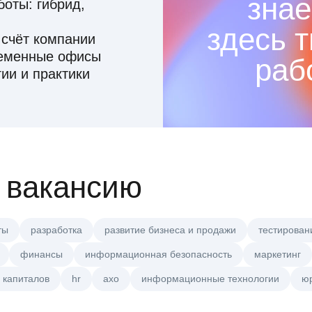
знае
оты: гибрид,
здесь 
 счёт компании
ременные офисы
раб
ии и практики
 вакансию
ты
разработка
развитие бизнеса и продажи
тестирован
финансы
информационная безопасность
маркетинг
 капиталов
hr
axo
информационные технологии
ю