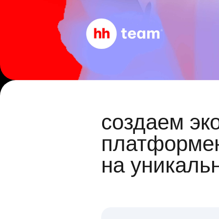
создаем эк
платформен
на уникаль