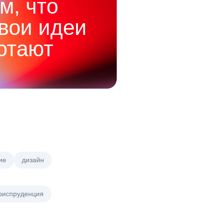
м, что
твои идеи
отают
ие
дизайн
риспруденция