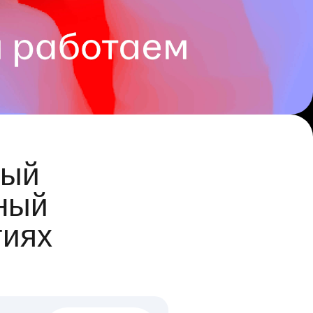
ый
ный
гиях