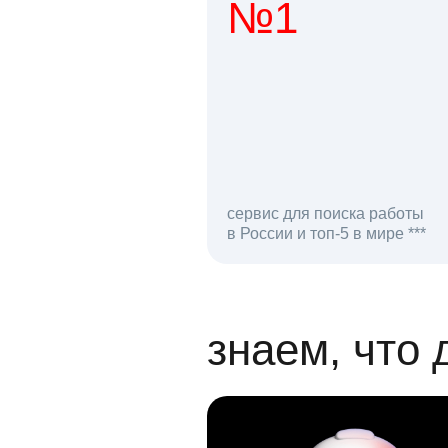
№1
1 мл
сервис для поиска работы
в России и топ-5 в мире ***
откликов на вак
знаем, что 