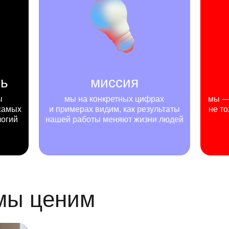
ть
миссия
ы
мы на конкретных цифрах
мы — 
самых
и примерах видим, как результаты
не то
логий
нашей работы меняют жизни людей
 мы ценим