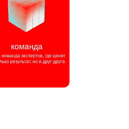
команда
команда экспертов, где ценят
лько результат, но и друг друга