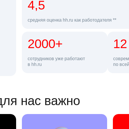
рд
4,5
средняя оценка hh.ru как работодателя **
2000+
68 млн
12
сотрудников уже работают
соврем
в hh.ru
резюме в базе
по все
ансии
для нас важно