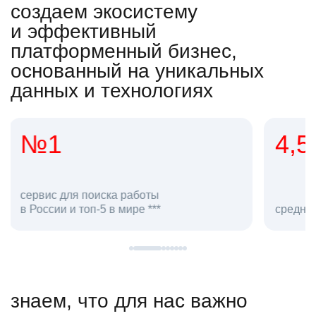
создаем экосистему
и эффективный
платформенный бизнес,
основанный на уникальных
данных и технологиях
4,5
20
сотруд
средняя оценка hh.ru как работодателя **
в hh.ru
знаем, что для нас важно