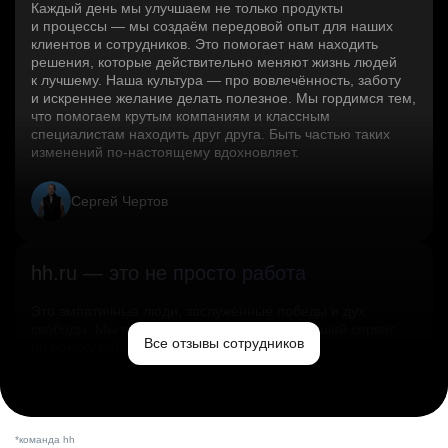
Каждый день мы улучшаем не только продукты
и процессы — мы создаём передовой опыт для наших
клиентов и сотрудников. Это помогает нам находить
решения, которые действительно меняют жизнь людей
к лучшему. Наша культура — про вовлечённость, заботу
и искреннее желание делать полезное. Мы гордимся тем,
что помогаем крутым компаниям и классным
специалистам находить друг друга. Быть частью таких
изменений по‑настоящему вдохновляет.
Сергей Чертов
hh.ru — это не просто работа
Это эмпатичные люди, заслуженные победы и дух
свободы. Мы помогаем миру и создаём лучший сервис
Все отзывы сотрудников
по поиску работы в стране.
Ольга Емельянова
*команда hh