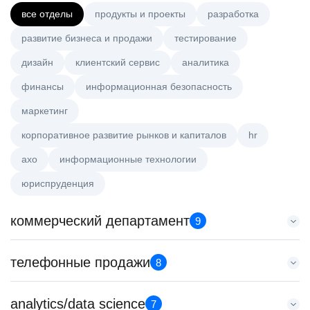
все отделы
продукты и проекты
разработка
развитие бизнеса и продажи
тестирование
дизайн
клиентский сервис
аналитика
финансы
информационная безопасность
маркетинг
корпоративное развитие рынков и капиталов
hr
axo
информационные технологии
юриспруденция
коммерческий департамент
9
Аналитик данных (направление Enterprise продаж)
телефонные продажи
8
HeadHunter::Коммерческий департамент
4 авг. 2026
Менеджер по продажам в сегменте малого и среднего
analytics/data science
з/п не указана
7