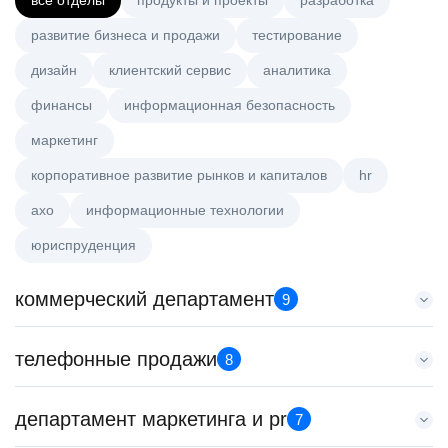
все отделы
продукты и проекты
разработка
развитие бизнеса и продажи
тестирование
дизайн
клиентский сервис
аналитика
финансы
информационная безопасность
маркетинг
корпоративное развитие рынков и капиталов
hr
axo
информационные технологии
юриспруденция
коммерческий департамент
9
Тренер по развитию компетенций продаж
телефонные продажи
8
HeadHunter::Коммерческий департамент
21 июл. 2026
Менеджер по привлечению клиентов (B2B)
департамент маркетинга и pr
з/п не указана
7
HeadHunter::Телефонные продажи
Санкт-Петербург