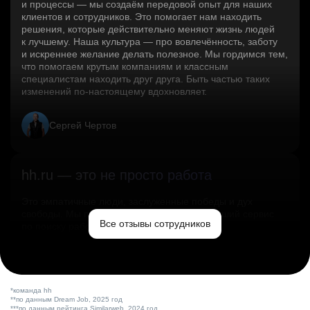
и процессы — мы создаём передовой опыт для наших
клиентов и сотрудников. Это помогает нам находить
решения, которые действительно меняют жизнь людей
к лучшему. Наша культура — про вовлечённость, заботу
и искреннее желание делать полезное. Мы гордимся тем,
что помогаем крутым компаниям и классным
специалистам находить друг друга. Быть частью таких
изменений по‑настоящему вдохновляет.
Сергей Чертов
hh.ru — это не просто работа
Это эмпатичные люди, заслуженные победы и дух
свободы. Мы помогаем миру и создаём лучший сервис
Все отзывы сотрудников
по поиску работы в стране.
Ольга Емельянова
*команда hh
**по данным Dream Job, 2025 год
***по данным рейтинга Similarweb, 2024 год