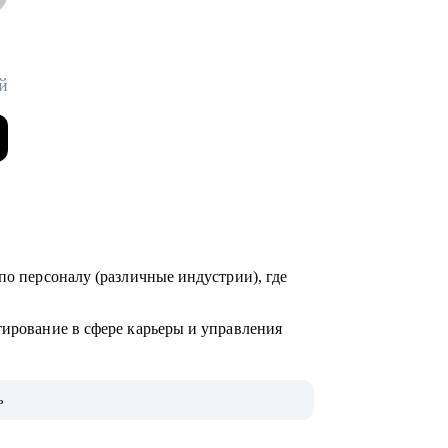
й
по персоналу (различные индустрии), где
тирование в сфере карьеры и управления
000+ карьерных консультаций, 8000+
ь