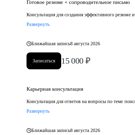
• Директор по производству
Готовое резюме + сопроводительное письмо
• ИТ-директор
Консультация для создания эффективного резюме 
• Директор по логистике и закупкам
Развернуть
• Директор по стратегическому развитию
• Директор по качеству
Ближайшая запись
8 августа 2026
Для своих клиентов я — Карьерный доктор, который
проблемы в области профессионального развития: вы
15 000
₽
Записаться
личную профессиональную уникальность, найти опти
замотивировать на движение к желаемой цели.
Карьерная консультация
Консультация для ответов на вопросы по теме поис
Развернуть
Ближайшая запись
8 августа 2026