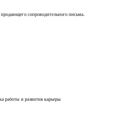
и продающего сопроводительного письма.
 поможет «диагностировать и вылечить»
явить сильные стороны и зоны роста, понять
мальное и актуальное решение, а также
ка работы и развития карьеры