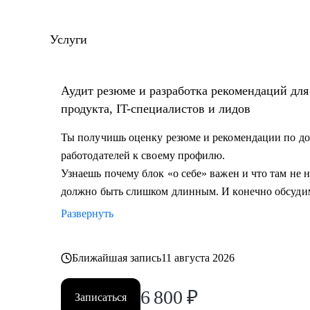
количество резюме.
• Разработал и записал курсы «Цифровая трансформа
Услуги
управление» для МИТУ
С чем помогу:
Аудит резюме и разработка рекомендаций дл
• Составить эффективное резюме
продукта, IT-специалистов и лидов
• Подготовиться к собеседованию в компанию
• Сформировать карьерную цель и определить страт
Ты получишь оценку резюме и рекомендации по до
• Разобрать любой продуктовый, управленческий или
работодателей к своему профилю.
• Дам рекомендации по управлению командой и её р
Узнаешь почему блок «о себе» важен и что там не
должно быть слишком длинным. И конечно обсуди
Кому могу помочь:
Развернуть
• Начинающим и опытным управленцам
• Тем, кто хочет начать карьеру в IT в любом направ
Ближайшая запись
11 августа 2026
• Менеджерам продуктов, разработчикам, тестиров
• Тем, кто хочет сменить направление развития своей
6 800
₽
Записаться