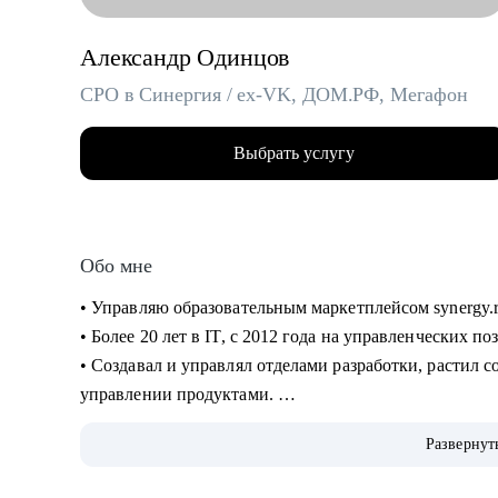
Александр Одинцов
CPO в Синергия / ex-VK, ДОМ.РФ, Мегафон
Выбрать услугу
Обо мне
• Управляю образовательным маркетплейсом synergy.
• Более 20 лет в IT, c 2012 года на управленческих п
• Создавал и управлял отделами разработки, растил сот
управлении продуктами.
• Запускал b2b продукт от идеи до масштабирования.
Развернут
• Развивал метрики в b2c продуктах: DAU (до 2.5млн)
• Занимаюсь наймом людей в команды: провел более 