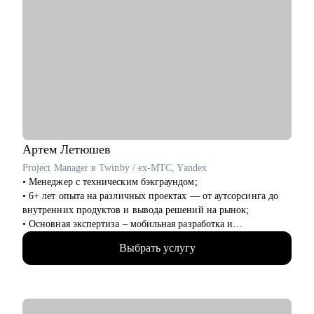
Артем
Летюшев
Project Manager в Twinby / ex-MTC, Yandex
• Менеджер с техническим бэкграундом;
• 6+ лет опыта на различных проектах — от аутсорсинга до
внутренних продуктов и вывода решений на рынок;
• Основная экспертиза – мобильная разработка и
микросервисы на python, (также пишу на нем для души), но
Выбрать услугу
работал и с проектами в финтехе, телекоме, медтехе,
развлекательных сервисах и госсекторе.
• Разбираюсь в Kanban-методе, Scrum-like подходах и такими
фреймворках как p3express и PMI стандарты (PMBoK, APG).
• Веду телеграм-канал о проектном менеджменте, пишу