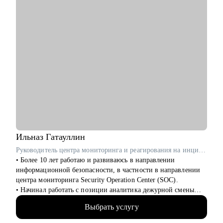
• Руководителям смежных подразделений.
Ильназ
Гатауллин
Руководитель центра мониторинга и реагирования на инциденты информационной безопасности (SOC) в RedSecurity / ex-Информзащита
• Более 10 лет работаю и развиваюсь в направлении
информационной безопасности, в частности в направлении
центра мониторинга Security Operation Center (SOC).
• Начинал работать с позиции аналитика дежурной смены
SOC и прошел весь путь развития в SOC.
Выбрать услугу
• За плечами богатый опыт наставничества аналитиков и
инженеров SOC.