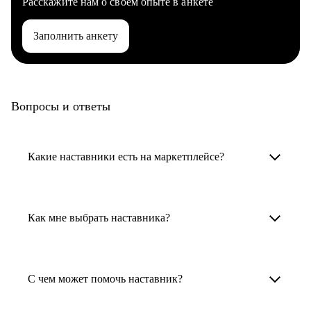
Расскажите нам о своем опыте в анкете
Заполнить анкету
Вопросы и ответы
Какие наставники есть на маркетплейсе?
Карьерные наставники — это HR-
специалисты, карьерные консультанты,
Как мне выбрать наставника?
психологи, резюмерайтеры и менторы.
Умный поиск поможет в три клика выбрать
Менторы работают в ИТ, дизайне, других
наставника для достижения вашей цели.
С чем может помочь наставник?
узкоспециализированных сферах. Они
помогут прокачать навыки, построить