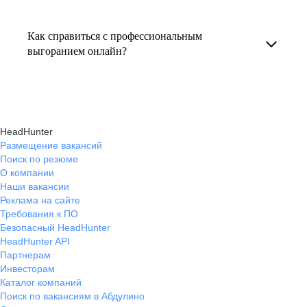
Консультация по выгоранию на работе
индивидуальные консультации онлайн.
текущем месте работы и о том, кому он будет
помогает понять причины эмоционального
полезен, с какими запросами работает.
Как справиться с профессиональным
истощения, разработать персональный план
выгоранием онлайн?
Вы точно найдёте того, кто вам нужен!
восстановления и снова обрести энергию
На платформе hh.ru вы можете получить
и мотивацию в профессиональной
онлайн-консультации экспертов, которые
деятельности.
научат вас эффективно справляться
HeadHunter
с профессиональным выгоранием,
Размещение вакансий
Поиск по резюме
восстанавливать баланс и достигать карьерных
О компании
целей без стресса.
Наши вакансии
Реклама на сайте
Требования к ПО
Безопасный HeadHunter
HeadHunter API
Партнерам
Инвесторам
Каталог компаний
Поиск по вакансиям в Абдулино