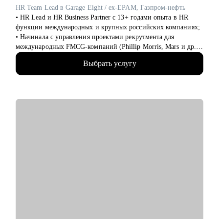
безопасности и выбрать направление.
HR Team Lead в Garage Eight / ex-EPAM, Газпром-нефть
• Новичкам, кто только начинает свой путь или столкнулся с
• HR Lead и HR Business Partner с 13+ годами опыта в HR
карьерными трудностями и не видит перспектив роста.
функции международных и крупных российских компаниях;
• Начинала с управления проектами рекрутмента для
международных FMCG-компаний (Phillip Morris, Mars и др.),
а после координировала одно из направлений поиска и
Выбрать услугу
подбора персонала в Газпром-нефти;
• Дальше перешла в EPAM, где запускала программы
обучения и стажировок в IT, после которых компания наняла
100+ специалистов;
• Сейчас - HR Team Lead и HR BP ключевых департаментов
международной IT-компании - Garage Eight: помогаю бизнесу
достигать целей через выстраивание HR-процессов, HR-
метрик, развитие команд и менеджеров;
• Управляю командой из 9 HR-специалистов и развиваю HR-
функцию как инструмент роста бизнеса;
• Эксперт в HR-аналитике и data-driven подходе в HR:
помогаю HR-специалистам выстраивать системную работу с
метриками и принимать решения на основе данных;
• За карьеру провела 5000+ интервью и проанализировала
10000+ резюме - понимаю, как рынок оценивает кандидатов
и что действительно влияет на оффер;