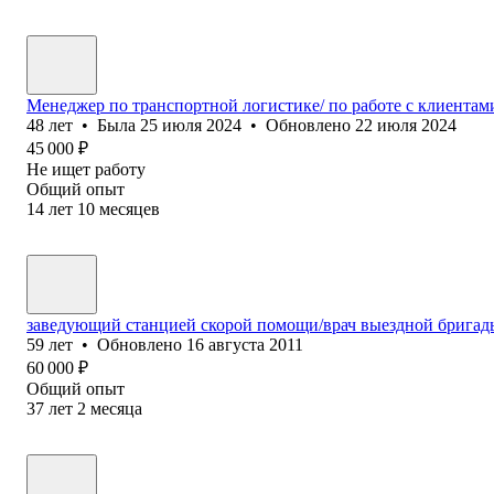
Менеджер по транспортной логистике/ по работе с клиентам
48
лет
•
Была
25 июля 2024
•
Обновлено
22 июля 2024
45 000
₽
Не ищет работу
Общий опыт
14
лет
10
месяцев
заведующий станцией скорой помощи/врач выездной бригад
59
лет
•
Обновлено
16 августа 2011
60 000
₽
Общий опыт
37
лет
2
месяца