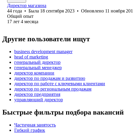
Директор магазина
44
года
•
Была
18 сентября 2023
•
Обновлено
11 ноября 20
Общий опыт
17
лет
4
месяца
Другие пользователи ищут
business development manager
head of marketing
генеральный директор
генеральный менеджер
директор компании
директор по продажам и развитию
директор по работе с ключевыми клиентами
директор по региональным продажам
директор предприятия
управляющий директор
Быстрые фильтры подбора вакансий
Частичная занятость
Гибкий график