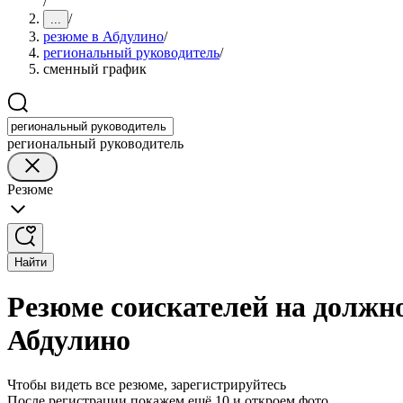
/
/
...
резюме в Абдулино
/
региональный руководитель
/
сменный график
региональный руководитель
Резюме
Найти
Резюме соискателей на должн
Абдулино
Чтобы видеть все резюме, зарегистрируйтесь
После регистрации покажем ещё 10 и откроем фото