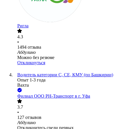
Ригла
4.3
•
1494
отзыва
Абдулино
Можно без резюме
Откликнуться
Водитель категории С, СЕ, КМУ (по Башкирии)
Опыт 1-3 года
Вахта
Филиал ООО РН-Транспорт в г. Уфа
3.7
•
127
отзывов
Абдулино
Откликнитесь среди первых