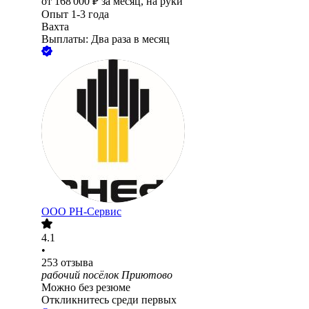
от
168 000
₽
за месяц,
на руки
Опыт 1-3 года
Вахта
Выплаты: Два раза в месяц
ООО РН-Сервис
4.1
•
253
отзыва
рабочий посёлок Приютово
Можно без резюме
Откликнитесь среди первых