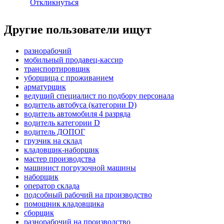
Откликнуться
Другие пользователи ищут
разнорабочий
мобильный продавец-кассир
транспортировщик
уборщица с проживанием
арматурщик
ведущий специалист по подбору персонала
водитель автобуса (категории D)
водитель автомобиля 4 разряда
водитель категории D
водитель ДОПОГ
грузчик на склад
кладовщик-наборщик
мастер производства
машинист погрузочной машины
наборщик
оператор склада
подсобный рабочий на производство
помощник кладовщика
сборщик
разнорабочий на производство