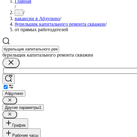
Главная
/
/
...
вакансии в Абдулино
/
бурильщик капитального ремонта скважин
/
от прямых работодателей
бурильщик капитального ремонта скважин
Абдулино
Другие параметры
1
График
Рабочие часы