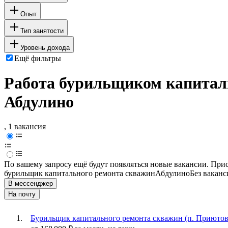
Опыт
Тип занятости
Уровень дохода
Ещё фильтры
Работа бурильщиком капиталь
Абдулино
, 1 вакансия
По вашему запросу ещё будут появляться новые вакансии. При
бурильщик капитального ремонта скважин
Абдулино
Без ваканс
В мессенджер
На почту
Бурильщик капитального ремонта скважин (п. Приютов