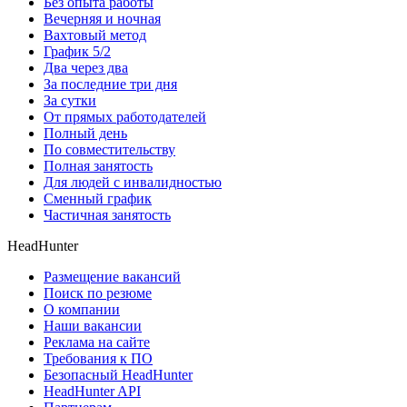
Без опыта работы
Вечерняя и ночная
Вахтовый метод
График 5/2
Два через два
За последние три дня
За сутки
От прямых работодателей
Полный день
По совместительству
Полная занятость
Для людей с инвалидностью
Сменный график
Частичная занятость
HeadHunter
Размещение вакансий
Поиск по резюме
О компании
Наши вакансии
Реклама на сайте
Требования к ПО
Безопасный HeadHunter
HeadHunter API