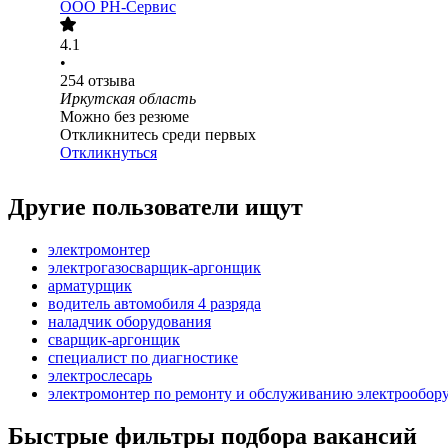
ООО РН-Сервис
4.1
•
254
отзыва
Иркутская область
Можно без резюме
Откликнитесь среди первых
Откликнуться
Другие пользователи ищут
электромонтер
электрогазосварщик-аргонщик
арматурщик
водитель автомобиля 4 разряда
наладчик оборудования
сварщик-аргонщик
специалист по диагностике
электрослесарь
электромонтер по ремонту и обслуживанию электрообору
Быстрые фильтры подбора вакансий