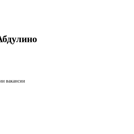
Абдулино
нии вакансии