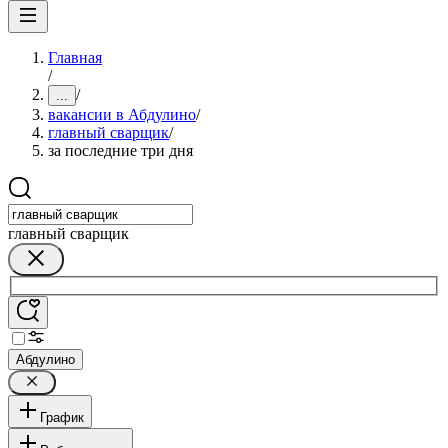
Главная
/
/
...
вакансии в Абдулино
/
главный сварщик
/
за последние три дня
главный сварщик
Абдулино
График