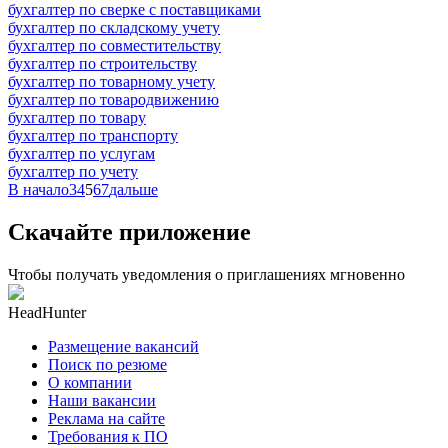
бухгалтер по сверке с поставщиками
бухгалтер по складскому учету
бухгалтер по совместительству
бухгалтер по строительству
бухгалтер по товарному учету
бухгалтер по товародвижению
бухгалтер по товару
бухгалтер по транспорту
бухгалтер по услугам
бухгалтер по учету
В начало
3
4
5
6
7
дальше
Скачайте приложение
Чтобы получать уведомления о приглашениях мгновенно
HeadHunter
Размещение вакансий
Поиск по резюме
О компании
Наши вакансии
Реклама на сайте
Требования к ПО