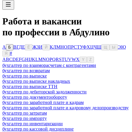
Работа и вакансии
по профессии в Абдулино
А
В
Г
Д
Е
Ж
З
И
К
Л
М
Н
О
П
Р
С
Т
У
Ф
Х
Ц
Ч
Ш
Э
Ю
Б
Ё
Й
Щ
Ы
#
Я
A
B
C
D
E
F
G
H
I
J
K
L
M
N
O
P
Q
R
S
T
U
V
W
X
Y
Z
бухгалтер по взаиморасчетам с контрагентами
бухгалтер по возвратам
бухгалтер по выписке
бухгалтер по выписке накладных
бухгалтер по выписке ТТН
бухгалтер по дебиторской задолженности
бухгалтер по документообороту
бухгалтер по заработной плате и кадрам
бухгалтер по заработной плате и кадровому делопроизводству
бухгалтер по затратам
бухгалтер по импорту
бухгалтер по инвентаризации
бухгалтер по кассовой дисциплине