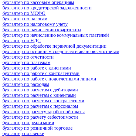
бухгалтер по кассовым операциям
бухгалтер по кредиторской задолженности
бухгалтер по МСФО
бухгалтер по налогам
бухгалтер по налоговому учету
бухгалтер по начислению квартплаты
бухгалтер по начислению коммунальных платежей
бухгалтер по НДС
бухгалтер по обработке первичной документации
бухгалтер по основным средствам и авансовым отчетам
бухгалтер по отчетности
бухгалтер по платежам
бухгалтер по работе с клиентами
бухгалтер по работе с контрагентами
бухгалтер по работе с подотчетными лицами
бухгалтер по расходам
бухгалтер по расчетам с дебиторами
бухгалтер по расчетам с клиентами
бухгалтер по расчетам с контрагентами
бухгалтер по расчетам с персоналом
бухгалтер по расчету заработной платы
бухгалтер по расчету себестоимости
бухгалтер по реализации
бухгалтер по розничной торговле
бухгалтер по сверке