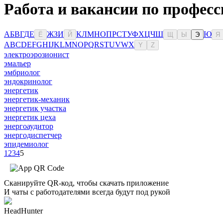
Работа и вакансии по професс
А
Б
В
Г
Д
Е
Ж
З
И
К
Л
М
Н
О
П
Р
С
Т
У
Ф
Х
Ц
Ч
Ш
Ю
Ё
Й
Щ
Ы
Э
Я
A
B
C
D
E
F
G
H
I
J
K
L
M
N
O
P
Q
R
S
T
U
V
W
X
Y
Z
электроэрозионист
эмальер
эмбриолог
эндокринолог
энергетик
энергетик-механик
энергетик участка
энергетик цеха
энергоаудитор
энергодиспетчер
эпидемиолог
1
2
3
4
5
Сканируйте QR-код, чтобы скачать приложение
И чаты с работодателями всегда будут под рукой
HeadHunter