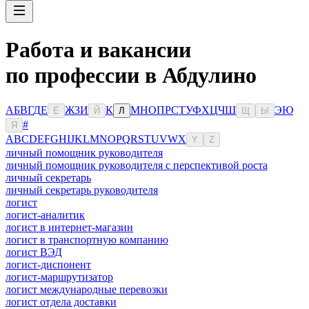
Работа и вакансии
по профессии в Абдулино
А
Б
В
Г
Д
Е
Ж
З
И
К
М
Н
О
П
Р
С
Т
У
Ф
Х
Ц
Ч
Ш
Э
Ю
Ё
Й
Л
Щ
Ы
#
Я
A
B
C
D
E
F
G
H
I
J
K
L
M
N
O
P
Q
R
S
T
U
V
W
X
Y
Z
личный помощник руководителя
личный помощник руководителя с перспективой роста
личный секретарь
личный секретарь руководителя
логист
логист-аналитик
логист в интернет-магазин
логист в транспортную компанию
логист ВЭД
логист-диспонент
логист-маршрутизатор
логист международные перевозки
логист отдела доставки