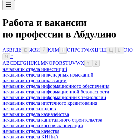
Работа и вакансии
по профессии в Абдулино
А
Б
В
Г
Д
Е
Ж
З
И
К
Л
М
О
П
Р
С
Т
У
Ф
Х
Ц
Ч
Ш
Э
Ю
Ё
Й
Н
Щ
Ы
#
Я
A
B
C
D
E
F
G
H
I
J
K
L
M
N
O
P
Q
R
S
T
U
V
W
X
Y
Z
начальник отдела инвестиций
начальник отдела инженерных изысканий
начальник отдела инкассации
начальник отдела информационного обеспечения
начальник отдела информационной безопасности
начальник отдела информационных технологий
начальник отдела ипотечного кредитования
начальник отдела кадров
начальник отдела казначейства
начальник отдела капитального строительства
начальник отдела кассовых операций
начальник отдела качества
начальник отдела КИПиА