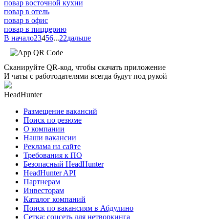
повар восточной кухни
повар в отель
повар в офис
повар в пиццерию
В начало
2
3
4
5
6
...
22
дальше
Сканируйте QR-код, чтобы скачать приложение
И чаты с работодателями всегда будут под рукой
HeadHunter
Размещение вакансий
Поиск по резюме
О компании
Наши вакансии
Реклама на сайте
Требования к ПО
Безопасный HeadHunter
HeadHunter API
Партнерам
Инвесторам
Каталог компаний
Поиск по вакансиям в Абдулино
Сетка: соцсеть для нетворкинга