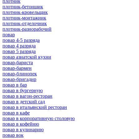
плотник
плотник-бетонщик
плотник-кровельщик
плотник-монтажник
плотник-отделочник
плотник-разнорабочий
повар
повар 4-5 разряда
повар 4 разряда
повар 5 разряда
повар азиатской кухни
повар-бариста
повар-бармен
повар-блинопек
повар-бригадир
повар в бар
повар в бургерную
повар в вагон-ресторан
повар в детский сад
повар в итальянский ресторан
повар в кафе
повар в корпоративную столовую
повар в кофейню
повар в кулинарию
повар вок