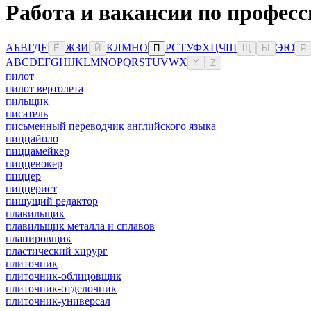
Работа и вакансии по професс
А
Б
В
Г
Д
Е
Ж
З
И
К
Л
М
Н
О
Р
С
Т
У
Ф
Х
Ц
Ч
Ш
Э
Ю
Ё
Й
П
Щ
Ы
Я
A
B
C
D
E
F
G
H
I
J
K
L
M
N
O
P
Q
R
S
T
U
V
W
X
Y
Z
пилот
пилот вертолета
пильщик
писатель
письменный переводчик английского языка
пиццайоло
пиццамейкер
пиццевокер
пиццер
пиццерист
пишущий редактор
плавильщик
плавильщик металла и сплавов
планировщик
пластический хирург
плиточник
плиточник-облицовщик
плиточник-отделочник
плиточник-универсал