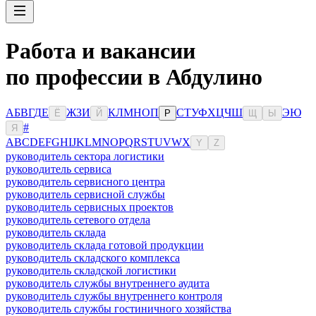
Работа и вакансии
по профессии в Абдулино
А
Б
В
Г
Д
Е
Ж
З
И
К
Л
М
Н
О
П
С
Т
У
Ф
Х
Ц
Ч
Ш
Э
Ю
Ё
Й
Р
Щ
Ы
#
Я
A
B
C
D
E
F
G
H
I
J
K
L
M
N
O
P
Q
R
S
T
U
V
W
X
Y
Z
руководитель сектора логистики
руководитель сервиса
руководитель сервисного центра
руководитель сервисной службы
руководитель сервисных проектов
руководитель сетевого отдела
руководитель склада
руководитель склада готовой продукции
руководитель складского комплекса
руководитель складской логистики
руководитель службы внутреннего аудита
руководитель службы внутреннего контроля
руководитель службы гостиничного хозяйства