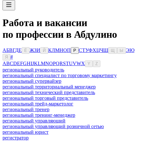
Работа и вакансии
по профессии в Абдулино
А
Б
В
Г
Д
Е
Ж
З
И
К
Л
М
Н
О
П
С
Т
У
Ф
Х
Ц
Ч
Ш
Э
Ю
Ё
Й
Р
Щ
Ы
#
Я
A
B
C
D
E
F
G
H
I
J
K
L
M
N
O
P
Q
R
S
T
U
V
W
X
Y
Z
региональный руководитель
региональный специалист по торговому маркетингу
региональный супервайзер
региональный территориальный менеджер
региональный технический представитель
региональный торговый представитель
региональный трейд-маркетолог
региональный тренер
региональный тренинг-менеджер
региональный управляющий
региональный управляющий розничной сетью
региональный юрист
регистратор