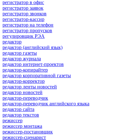
регистратор в офис
регистратор заявок
регистратор звонков
регистратор-кассир
регистратор на телефон
регистратор пропусков
регулировщик РЭА
редактор
редактор (английский язык)
редактор газеты
редактор журнала
редактор интернет-проектов
редактор-копирайтер
редактор корпоративной газеты
редактор-корректор
редактор ленты новостей
редактор новостей
редактор-переводчик
редактор-переводчик английского языка
редактор сайта
редактор текстов
режиссер
режиссер монтажа
режиссер-постановщик
режиссер-сценарист