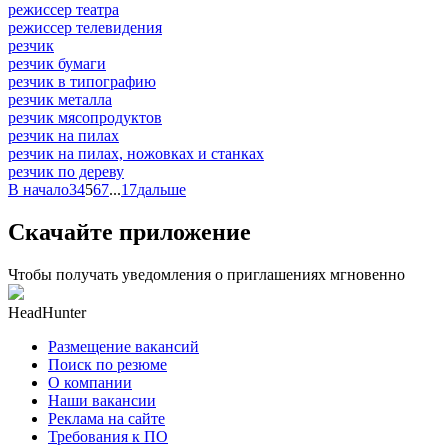
режиссер театра
режиссер телевидения
резчик
резчик бумаги
резчик в типографию
резчик металла
резчик мясопродуктов
резчик на пилах
резчик на пилах, ножовках и станках
резчик по дереву
В начало
3
4
5
6
7
...
17
дальше
Скачайте приложение
Чтобы получать уведомления о приглашениях мгновенно
HeadHunter
Размещение вакансий
Поиск по резюме
О компании
Наши вакансии
Реклама на сайте
Требования к ПО