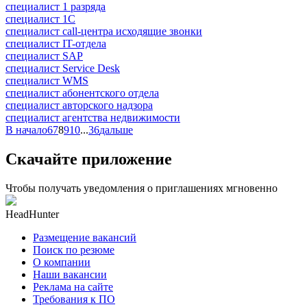
специалист 1 разряда
специалист 1С
специалист call-центра исходящие звонки
специалист IT-отдела
специалист SAP
специалист Service Desk
специалист WMS
специалист абонентского отдела
специалист авторского надзора
специалист агентства недвижимости
В начало
6
7
8
9
10
...
36
дальше
Скачайте приложение
Чтобы получать уведомления о приглашениях мгновенно
HeadHunter
Размещение вакансий
Поиск по резюме
О компании
Наши вакансии
Реклама на сайте
Требования к ПО