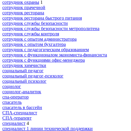
сотрудник охраны
1
сотрудник прачечной
сотрудник ресторана
сотрудник ресторана быстрого питания
сотрудник службы безопасности
сотрудник службы безопасности метрополитена
сотрудник службы контроля
сотрудник с опытом администратора
сотрудник с опытом бухгалтера
сотрудник с педагогическим образованием
сотрудник с функционалом экономиста-финансиста
сотрудник с функциями офис-менеджера
сотрудник химчистки
социальный педагог
социальный педагог-психолог
социальный психолог
социолог
социолог-аналитик
спа-оператор
спасатель
спасатель в бассейн
СПА-специалист
СПА-терапевт
специалист
4
специалист 1 линии технической поддержки