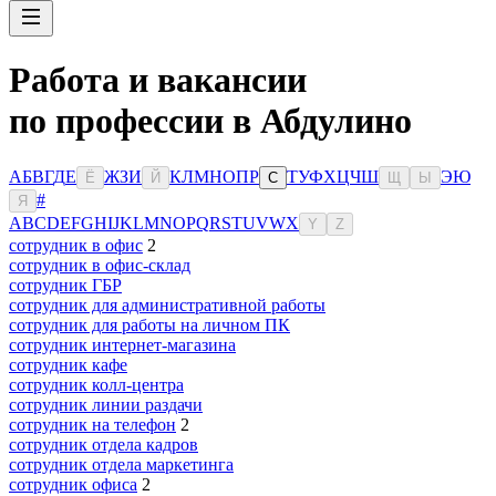
Работа и вакансии
по профессии в Абдулино
А
Б
В
Г
Д
Е
Ж
З
И
К
Л
М
Н
О
П
Р
Т
У
Ф
Х
Ц
Ч
Ш
Э
Ю
Ё
Й
С
Щ
Ы
#
Я
A
B
C
D
E
F
G
H
I
J
K
L
M
N
O
P
Q
R
S
T
U
V
W
X
Y
Z
сотрудник в офис
2
сотрудник в офис-склад
сотрудник ГБР
сотрудник для административной работы
сотрудник для работы на личном ПК
сотрудник интернет-магазина
сотрудник кафе
сотрудник колл-центра
сотрудник линии раздачи
сотрудник на телефон
2
сотрудник отдела кадров
сотрудник отдела маркетинга
сотрудник офиса
2