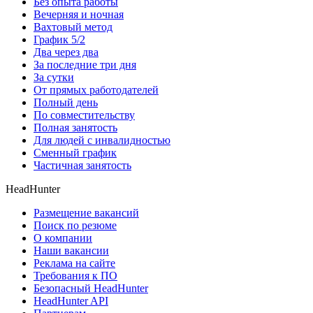
Без опыта работы
Вечерняя и ночная
Вахтовый метод
График 5/2
Два через два
За последние три дня
За сутки
От прямых работодателей
Полный день
По совместительству
Полная занятость
Для людей с инвалидностью
Сменный график
Частичная занятость
HeadHunter
Размещение вакансий
Поиск по резюме
О компании
Наши вакансии
Реклама на сайте
Требования к ПО
Безопасный HeadHunter
HeadHunter API