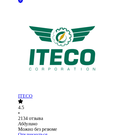
ITECO
4.5
•
2134
отзыва
Абдулино
Можно без резюме
Откликнуться