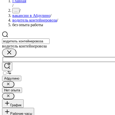
Главная
/
/
...
вакансии в Абдулино
/
водитель контейнеровоза
/
без опыта работы
водитель контейнеровоза
Абдулино
Нет опыта
График
Рабочие часы