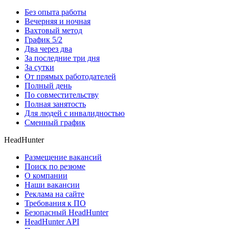
Без опыта работы
Вечерняя и ночная
Вахтовый метод
График 5/2
Два через два
За последние три дня
За сутки
От прямых работодателей
Полный день
По совместительству
Полная занятость
Для людей с инвалидностью
Сменный график
HeadHunter
Размещение вакансий
Поиск по резюме
О компании
Наши вакансии
Реклама на сайте
Требования к ПО
Безопасный HeadHunter
HeadHunter API