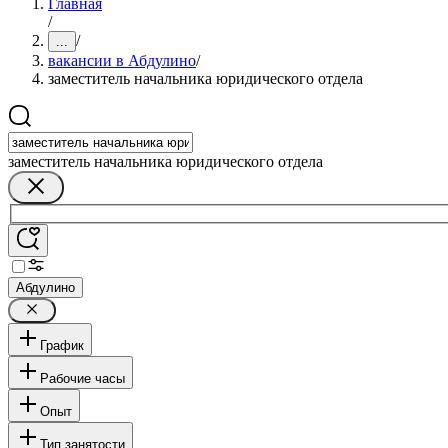
Главная
/
/
...
вакансии в Абдулино
/
заместитель начальника юридического отдела
заместитель начальника юридического отдела
Абдулино
График
Рабочие часы
Опыт
Тип занятости