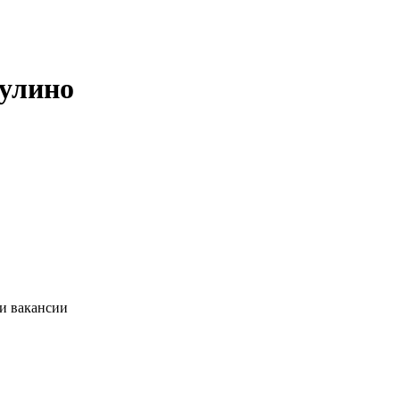
дулино
ии вакансии